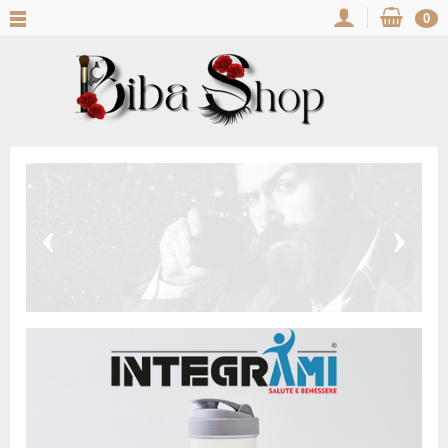
0
‹
›
Sublimez Votre Beauté