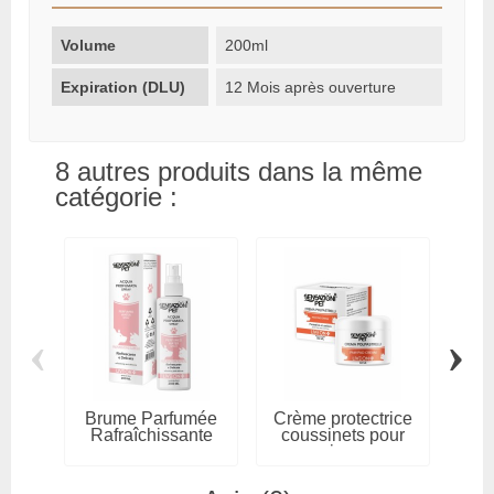
Volume
200ml
Expiration (DLU)
12 Mois après ouverture
8 autres produits dans la même
catégorie :
‹
›
Brume Parfumée
Crème protectrice
Sp
Rafraîchissante
coussinets pour
In
pour...
animaux