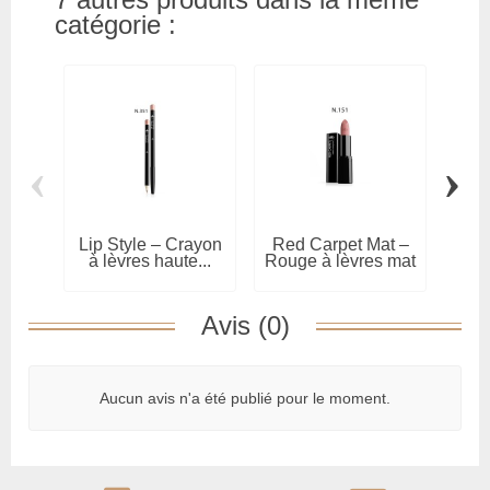
7 autres produits dans la même
catégorie :
‹
›
Lip Style – Crayon
Red Carpet Mat –
G
à lèvres haute...
Rouge à lèvres mat
Ro
en...
li
Avis (0)
Aucun avis n'a été publié pour le moment.