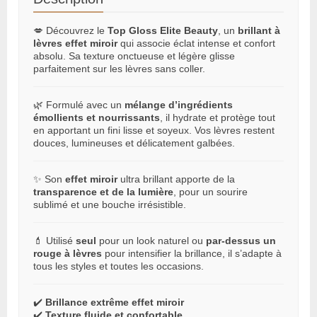
💋 Découvrez le
Top Gloss Elite Beauty
, un
brillant à
lèvres effet miroir
qui associe éclat intense et confort
absolu. Sa texture onctueuse et légère glisse
parfaitement sur les lèvres sans coller.
🌿 Formulé avec un
mélange d’ingrédients
émollients et nourrissants
, il hydrate et protège tout
en apportant un fini lisse et soyeux. Vos lèvres restent
douces, lumineuses et délicatement galbées.
✨ Son
effet miroir
ultra brillant apporte de la
transparence et de la lumière
, pour un sourire
sublimé et une bouche irrésistible.
💄 Utilisé
seul
pour un look naturel ou
par-dessus un
rouge à lèvres
pour intensifier la brillance, il s’adapte à
tous les styles et toutes les occasions.
✔️
Brillance extrême effet miroir
✔️
Texture fluide et confortable