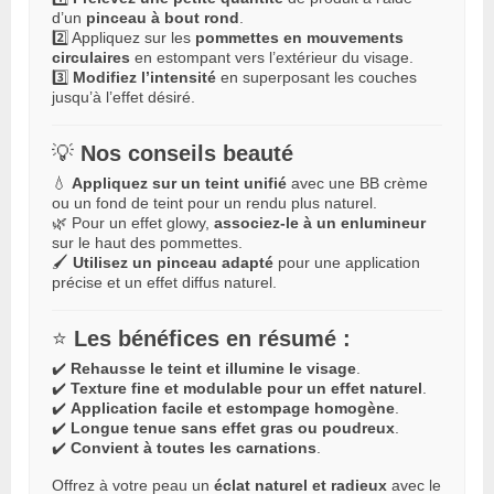
d’un
pinceau à bout rond
.
2️⃣ Appliquez sur les
pommettes en mouvements
circulaires
en estompant vers l’extérieur du visage.
3️⃣
Modifiez l’intensité
en superposant les couches
jusqu’à l’effet désiré.
💡
Nos conseils beauté
💧
Appliquez sur un teint unifié
avec une BB crème
ou un fond de teint pour un rendu plus naturel.
🌿 Pour un effet glowy,
associez-le à un enlumineur
sur le haut des pommettes.
🖌️
Utilisez un pinceau adapté
pour une application
précise et un effet diffus naturel.
⭐
Les bénéfices en résumé :
✔️
Rehausse le teint et illumine le visage
.
✔️
Texture fine et modulable pour un effet naturel
.
✔️
Application facile et estompage homogène
.
✔️
Longue tenue sans effet gras ou poudreux
.
✔️
Convient à toutes les carnations
.
Offrez à votre peau un
éclat naturel et radieux
avec le