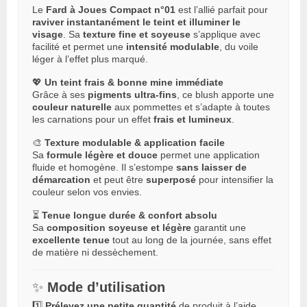
Le
Fard à Joues Compact n°01
est l’allié parfait pour
raviver instantanément le teint et illuminer le
visage
. Sa
texture fine et soyeuse
s’applique avec
facilité et permet une
intensité modulable
, du voile
léger à l’effet plus marqué.
💖
Un teint frais & bonne mine immédiate
Grâce à ses
pigments ultra-fins
, ce blush apporte une
couleur naturelle
aux pommettes et s’adapte à toutes
les carnations pour un effet
frais et lumineux
.
🎨
Texture modulable & application facile
Sa
formule légère et douce
permet une application
fluide et homogène. Il s’estompe
sans laisser de
démarcation
et peut être
superposé
pour intensifier la
couleur selon vos envies.
⏳
Tenue longue durée & confort absolu
Sa
composition soyeuse et légère
garantit une
excellente tenue
tout au long de la journée, sans effet
de matière ni dessèchement.
✨
Mode d’utilisation
1️⃣
Prélevez une petite quantité
de produit à l’aide