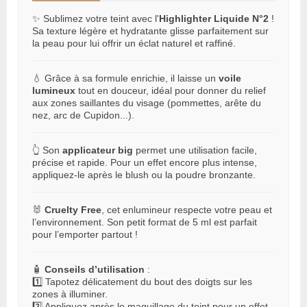
✨ Sublimez votre teint avec l'
Highlighter Liquide N°2
!
Sa texture légère et hydratante glisse parfaitement sur
la peau pour lui offrir un éclat naturel et raffiné.
💧 Grâce à sa formule enrichie, il laisse un
voile
lumineux
tout en douceur, idéal pour donner du relief
aux zones saillantes du visage (pommettes, arête du
nez, arc de Cupidon...).
👆 Son
applicateur big
permet une utilisation facile,
précise et rapide. Pour un effet encore plus intense,
appliquez-le après le blush ou la poudre bronzante.
🐰
Cruelty Free
, cet enlumineur respecte votre peau et
l’environnement. Son petit format de 5 ml est parfait
pour l’emporter partout !
🧴
Conseils d’utilisation
:
1️⃣ Tapotez délicatement du bout des doigts sur les
zones à illuminer.
2️⃣ Appliquez après le maquillage du teint pour un effet