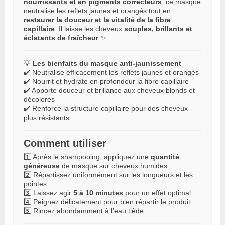
nourrissants et en pigments correcteurs
, ce masque
neutralise les reflets jaunes et orangés tout en
restaurer la douceur et la vitalité de la fibre
capillaire
. Il laisse les cheveux
souples, brillants et
éclatants de fraîcheur
✨.
💡
Les bienfaits du masque anti-jaunissement
✔️ Neutralise efficacement les reflets jaunes et orangés
✔️ Nourrit et hydrate en profondeur la fibre capillaire
✔️ Apporte douceur et brillance aux cheveux blonds et
décolorés
✔️ Renforce la structure capillaire pour des cheveux
plus résistants
Comment utiliser
1️⃣ Après le shampooing, appliquez une
quantité
généreuse
de masque sur cheveux humides.
2️⃣ Répartissez uniformément sur les longueurs et les
pointes.
3️⃣ Laissez agir
5 à 10 minutes
pour un effet optimal.
4️⃣ Peignez délicatement pour bien répartir le produit.
5️⃣ Rincez abondamment à l’eau tiède.