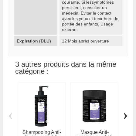
courante. Si lessymptômes
persistent, consulter un
médecin. Éviter le contact
avec les yeux et tenir hors de
portée des enfants. Usage
externe.
Expiration (DLU)
12 Mois après ouverture
3 autres produits dans la même
catégorie :
‹
›
Shampooing Anti-
Masque Anti-
Sha