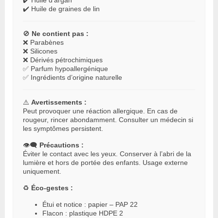
✔️ Huile d’argan
✔️ Huile de graines de lin
🚫
Ne contient pas :
❌ Parabènes
❌ Silicones
❌ Dérivés pétrochimiques
✅ Parfum hypoallergénique
✅ Ingrédients d’origine naturelle
⚠️
Avertissements :
Peut provoquer une réaction allergique. En cas de
rougeur, rincer abondamment. Consulter un médecin si
les symptômes persistent.
👁️‍🗨️
Précautions :
Éviter le contact avec les yeux. Conserver à l’abri de la
lumière et hors de portée des enfants. Usage externe
uniquement.
♻️
Éco-gestes :
Étui et notice : papier – PAP 22
Flacon : plastique HDPE 2