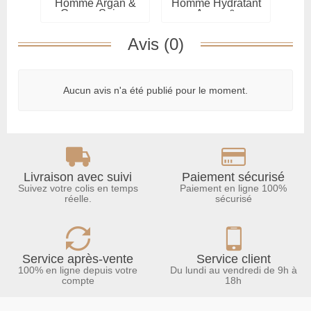
Homme Argan &
Homme Hydratant
Hom
Coco – Soin...
– Argan &...
Avis (0)
Aucun avis n'a été publié pour le moment.
Livraison avec suivi
Paiement sécurisé
Suivez votre colis en temps
Paiement en ligne 100%
réelle.
sécurisé
Service après-vente
Service client
100% en ligne depuis votre
Du lundi au vendredi de 9h à
compte
18h