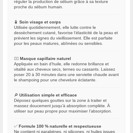
réguler la production de sébum grâce à sa texture
proche du sébum humain.
🧴
Soin visage et corps
Utilisée quotidiennement, elle lutte contre le
dessèchement cutané, favorise l’élasticité de la peau et
prévient les signes du vieillissement. Elle est parfaite
pour les peaux matures, abîmées ou sensibles.
💆‍♀️
Masque capillaire naturel
Appliquée en bain d’huile, elle redonne brillance et
vitalité aux cheveux secs, ternes ou cassants. Laissez
poser 20 à 30 minutes dans une serviette chaude avant
le shampoing pour une chevelure éclatante.
🔎
Utilisation simple et efficace
Déposez quelques gouttes sur la zone à traiter et
massez doucement jusqu’à absorption complète. À
utiliser sur peau propre pour maximiser l’absorption.
✅
Formule 100 % naturelle et respectueuse
Ne contient ni parabènes, ni silicones, ni huiles issues