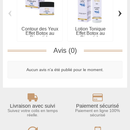
‹
›
Contour des Yeux
Lotion Tonique
C
Effet Botox au
Effet Botox au
vis
Dipeptide
Dipeptide
a
Avis (0)
Aucun avis n'a été publié pour le moment.
Livraison avec suivi
Paiement sécurisé
Suivez votre colis en temps
Paiement en ligne 100%
réelle.
sécurisé