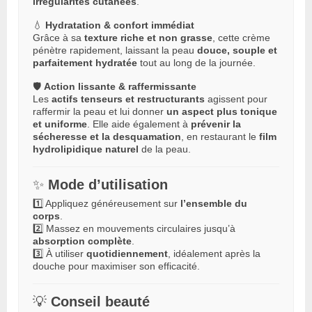
irrégularités cutanées
.
💧
Hydratation & confort immédiat
Grâce à sa
texture riche et non grasse
, cette crème
pénètre rapidement, laissant la peau
douce, souple et
parfaitement hydratée
tout au long de la journée.
🛡️
Action lissante & raffermissante
Les
actifs tenseurs et restructurants
agissent pour
raffermir la peau et lui donner
un aspect plus tonique
et uniforme
. Elle aide également à
prévenir la
sécheresse et la desquamation
, en restaurant le
film
hydrolipidique naturel
de la peau.
✨
Mode d’utilisation
1️⃣ Appliquez généreusement sur
l’ensemble du
corps
.
2️⃣ Massez en mouvements circulaires jusqu’à
absorption complète
.
3️⃣ À utiliser
quotidiennement
, idéalement après la
douche pour maximiser son efficacité.
💡
Conseil beauté