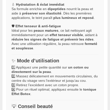
💧
Hydratation & éclat immédiat
Sa formule enrichie en
dipeptides
nourrit la peau et
aide à
préserver son élasticité
. Dès les premières
applications, le teint paraît
plus lumineux et reposé
.
🛡️
Effet tenseur & anti-fatigue
Idéal pour les
peaux matures
, ce lait nettoyant agit
immédiatement pour un
effet tenseur visible
, aidant à
réduire les signes de fatigue et prévenir les rides
.
Avec une utilisation régulière, la peau retrouve
fermeté
et souplesse
.
✨
Mode d’utilisation
1️⃣ Appliquez une petite quantité sur
un coton ou
directement sur la peau
.
2️⃣ Massez délicatement en mouvements circulaires, du
centre du visage vers l’extérieur et jusqu’au cou.
3️⃣ Retirez l’excédent avec un coton propre.
4️⃣ Pour un rituel optimal, appliquez ensuite le
tonique
Effet Botox
.
💡
Conseil beauté