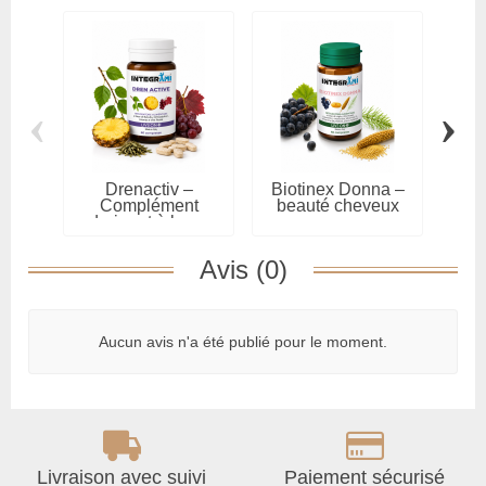
‹
›
Drenactiv –
Biotinex Donna –
P
Complément
beauté cheveux
Omég
drainant à base
peau...
de...
Avis (0)
Aucun avis n'a été publié pour le moment.
Livraison avec suivi
Paiement sécurisé