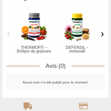
‹
›
THERMOFIT –
DEFENSIL –
Brûleur de graisses
immunité
Dra
énergisant...
Avis (0)
Aucun avis n'a été publié pour le moment.