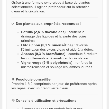
Grâce à une formule synergique à base de plantes
sélectionnées, il agit en profondeur sur la rétention
d’eau et la circulation.
🌿
Des plantes aux propriétés reconnues !
Betulla (2,5 % flavonoïdes)
: soutient le
drainage des liquides et la santé des voies
urinaires.
Ortosiphon (0,1 % sinensétine)
: favorise
l’élimination des excès d’eau et aide à la détox.
Ananas (0,3 % bromélaïne)
: contribue à réduire
les gonflements et à améliorer la circulation.
Vigne rouge (5 % polyphénols)
: renforce la
microcirculation et soulage les jambes lourdes.
💊
Posologie conseillée
Prendre 1 à 2 comprimés par jour, de préférence après
les repas, avec un grand verre d’eau.
💡
Conseils d’utilisation et précautions
À conserver dans un endroit frais et sec.